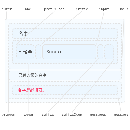
outer
label
prefixIcon
prefix
input
help
名字
👩🏽‍💼
Sunita
只输入您的名字。
名字是必填项。
wrapper
inner
suffix
suffixIcon
messages
message