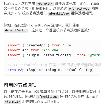
核心节点 - 这通常由
组件为你完成。然而，全局定
<FormKit>
义一些节点选项可能会很有用。这是通过
插件
@formkit/vue
完成的 - 💡
核心节点选项与
插件选项相同
。
@formkit/vue
例如，在典型的 FormKit Vue 注册中，我们使用
，这只是一个返回核心节点选项的函数：
defaultConfig
import
 { 
createApp
 } 
from
import
App
from
import
 { 
plugin
,
defaultConfig
 } 
from
createApp
(
App
)
.
use
(
plugin
,
defaultConfig
)
可用的节点选项
以下是在注册 FormKit 或单独创建节点时可以使用的所有可用
选项的列表。传递给
插件的选项将在创建每个
@formkit/vue
组件的核心节点时应用。
<FormKit>