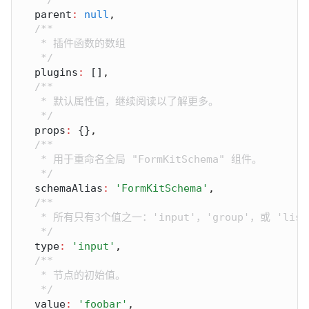
parent
:
null
plugins
:
 []
props
:
 {}
schemaAlias
:
'FormKitSchema'
type
:
'input'
value
:
'foobar'