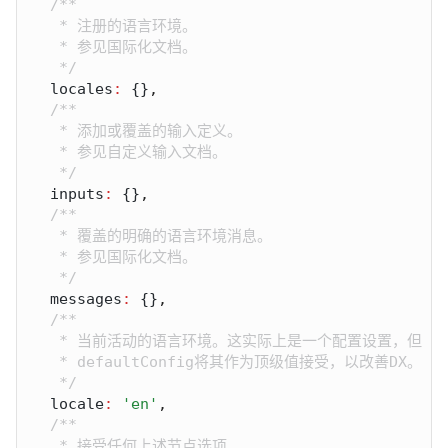
locales
:
 {}
inputs
:
 {}
messages
:
 {}
locale
:
'en'