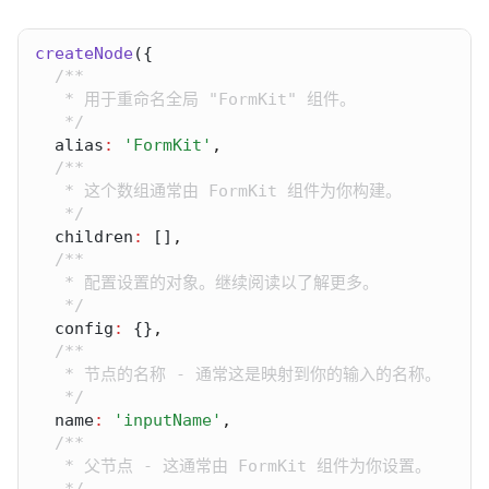
createNode
alias
:
'FormKit'
children
:
 []
config
:
 {}
name
:
'inputName'