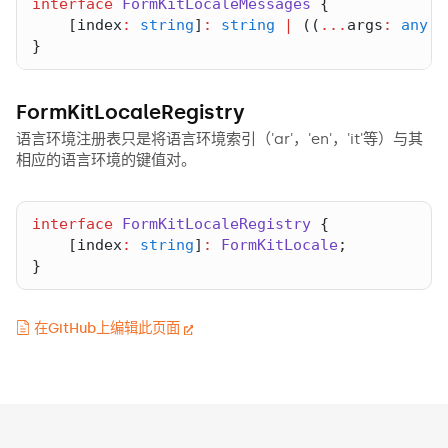
interface
FormKitLocaleMessages
    [
index
:
string
]
:
string
|
 ((
...
args
:
any
[]
}
FormKitLocaleRegistry
语言环境注册表只是将语言环境索引（'ar'，'en'，'it'等）与其
相应的语言环境的键值对。
interface
FormKitLocaleRegistry
    [
index
:
string
]
:
FormKitLocale
}
在GitHub上编辑此页面