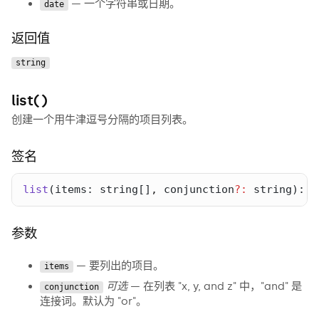
— 一个字符串或日期。
date
返回值
string
list()
创建一个用牛津逗号分隔的项目列表。
签名
list
(
items
: 
string
[]
,
conjunction
?:
string
): 
s
参数
— 要列出的项目。
items
可选
— 在列表 "x, y, and z" 中，"and" 是
conjunction
连接词。默认为 "or"。