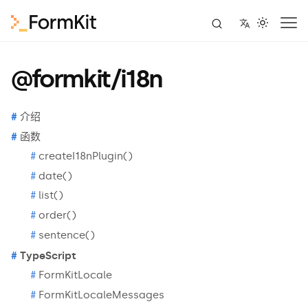
@formkit/i18n
介绍
函数
createI18nPlugin()
date()
list()
order()
sentence()
TypeScript
FormKitLocale
FormKitLocaleMessages