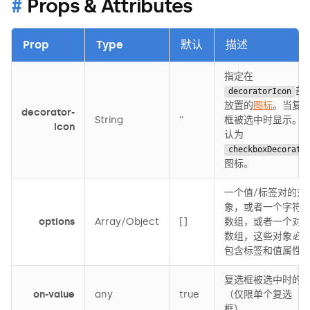
Props & Attributes
Prop
Type
默认
描述
指定在
部
decoratorIcon
放置的
图标
。当复
decorator-
String
’’
框被选中时显示。
icon
认为
checkboxDecorato
图标。
一个值/标签对的对
象，或者一个字符
options
Array/Object
[]
数组，或者一个对
数组，这些对象
必
包含标签和值属性
复选框被选中时的
on-value
any
true
（仅限单个复选
框）。